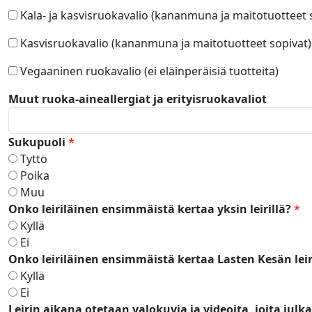
Kala- ja kasvisruokavalio (kananmuna ja maitotuotteet 
Kasvisruokavalio (kananmuna ja maitotuotteet sopivat)
Vegaaninen ruokavalio (ei eläinperäisiä tuotteita)
Muut ruoka-aineallergiat ja erityisruokavaliot
Sukupuoli
*
Tyttö
Poika
Muu
Onko leiriläinen ensimmäistä kertaa yksin leirillä?
*
Kyllä
Ei
Onko leiriläinen ensimmäistä kertaa Lasten Kesän leir
Kyllä
Ei
Leirin aikana otetaan valokuvia ja videoita, joita jul