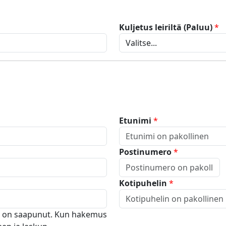
Kuljetus leiriltä (Paluu)
*
Etunimi
*
Postinumero
*
Kotipuhelin
*
e on saapunut. Kun hakemus