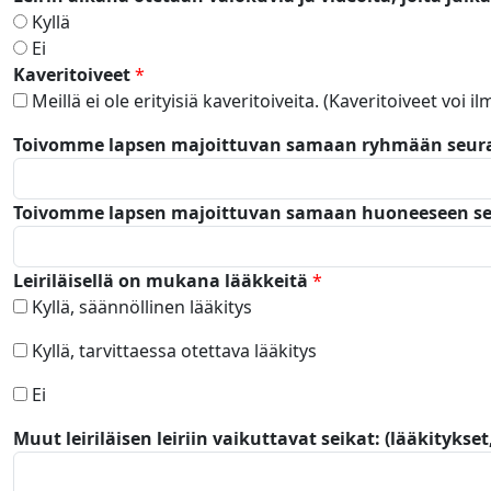
Kyllä
Ei
Kaveritoiveet
*
Meillä ei ole erityisiä kaveritoiveita. (Kaveritoiveet voi i
Toivomme lapsen majoittuvan samaan ryhmään seuraavi
Toivomme lapsen majoittuvan samaan huoneeseen seuraa
Leiriläisellä on mukana lääkkeitä
*
Kyllä, säännöllinen lääkitys
Kyllä, tarvittaessa otettava lääkitys
Ei
Muut leiriläisen leiriin vaikuttavat seikat: (lääkitykse