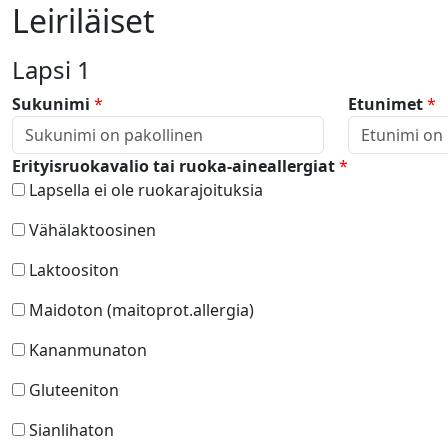
Leiriläiset
Lapsi
1
Sukunimi
*
Etunimet
*
Erityisruokavalio tai ruoka-aineallergiat
*
Lapsella ei ole ruokarajoituksia
Vähälaktoosinen
Laktoositon
Maidoton (maitoprot.allergia)
Kananmunaton
Gluteeniton
Sianlihaton