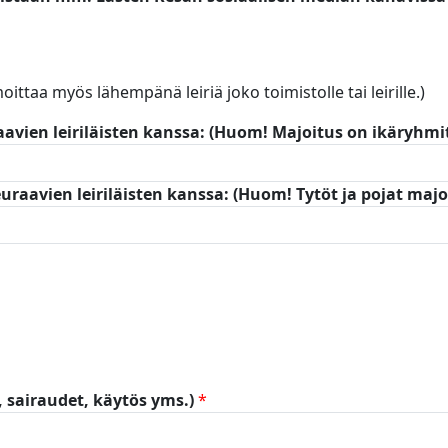
lmoittaa myös lähempänä leiriä joko toimistolle tai leirille.)
en leiriläisten kanssa: (Huom! Majoitus on ikäryhmit
vien leiriläisten kanssa: (Huom! Tytöt ja pojat majoi
t, sairaudet, käytös yms.)
*