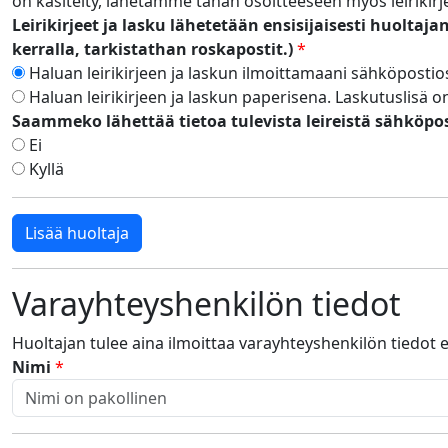
on käsitelty, lähetämme tähän osoitteeseen myös leirikirj
Leirikirjeet ja lasku lähetetään ensisijaisesti huolta
kerralla, tarkistathan roskapostit.)
*
Haluan leirikirjeen ja laskun ilmoittamaani sähköpostio
Haluan leirikirjeen ja laskun paperisena. Laskutuslisä o
Saammeko lähettää tietoa tulevista leireistä sähköpos
Ei
Kyllä
Lisää huoltaja
Varayhteyshenkilön tiedot
Huoltajan tulee aina ilmoittaa varayhteyshenkilön tiedot esi
Nimi
*