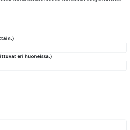
täin.)
ttuvat eri huoneissa.)