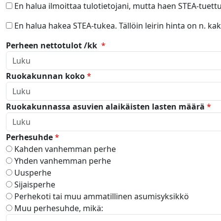
En halua ilmoittaa tulotietojani, mutta haen STEA-tuettu
En halua hakea STEA-tukea. Tällöin leirin hinta on n. ka
Perheen nettotulot /kk
*
Ruokakunnan koko
*
Ruokakunnassa asuvien alaikäisten lasten määrä
*
Perhesuhde
*
Kahden vanhemman perhe
Yhden vanhemman perhe
Uusperhe
Sijaisperhe
Perhekoti tai muu ammatillinen asumisyksikkö
Muu perhesuhde, mikä: