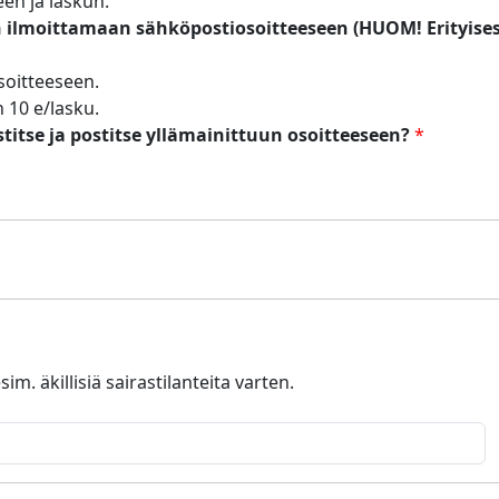
een ja laskun.
jan ilmoittamaan sähköpostiosoitteeseen (HUOM! Erityise
soitteeseen.
n 10 e/lasku.
titse ja postitse yllämainittuun osoitteeseen?
*
m. äkillisiä sairastilanteita varten.