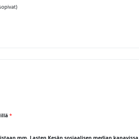
sopivat)
illä
*
kaistaan mm. Lasten Kesän sosiaalisen median kanavissa s